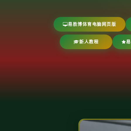
易胜博体育电脑网页版
新人教程
易