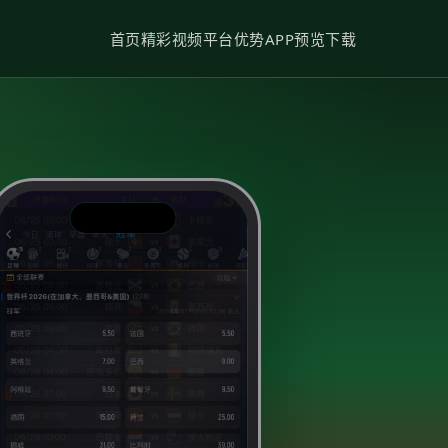
首页
精彩视频
平台优势
APP预览
下载